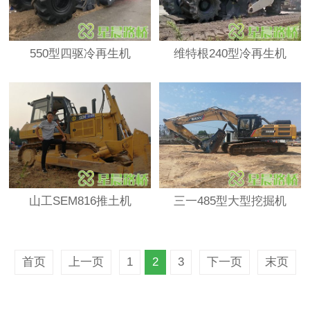
550型四驱冷再生机
维特根240型冷再生机
山工SEM816推土机
三一485型大型挖掘机
首页
上一页
1
2
3
下一页
末页