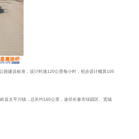
路建设标准，设计时速120公里每小时，初步设计概算105
县太平川镇，总长约165公里，途径长春市绿园区、宽城