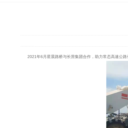
2021年6月星晨路桥与长营集团合作，助力常态高速公路