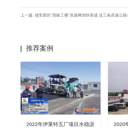
上一篇: 雄安新区“四纵三横”高速网加快形成 这三条高速公
推荐案例
2022年伊莱特五厂项目水稳沥
202