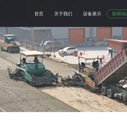
首页
关于我们
设备展示
新闻动