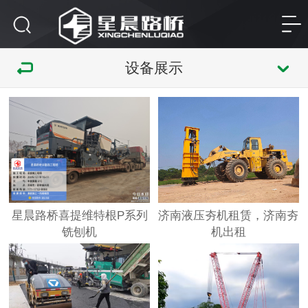
设备展示
星晨路桥喜提维特根P系列
济南液压夯机租赁，济南夯
铣刨机
机出租